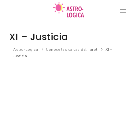
TAROT
XI – Justicia
COMPATIBILIDAD DE PAREJA
Astro-Logica
Conoce las cartas del Tarot
XI –
Justicia
HORÓSCOPO
BIORRITMO
Nuevo
SUEÑOS