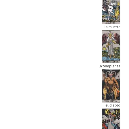
la muerte
la templanza
el diablo