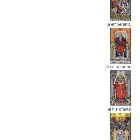
la emperatriz
el emperador
el hierofante