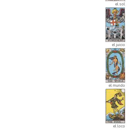
el sol
el juicio
el mundo
el loco