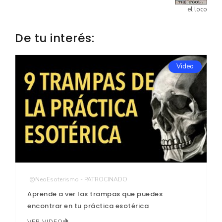
el loco
De tu interés:
Video
@NeoEsoterismo - PATROCINADO
Aprende a ver las trampas que puedes
encontrar en tu práctica esotérica
VER VIDEO