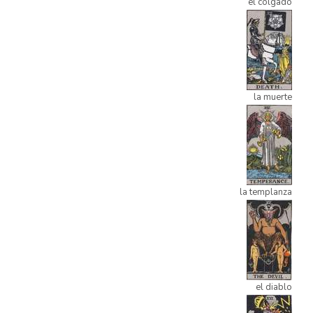
el colgado
la muerte
la templanza
el diablo