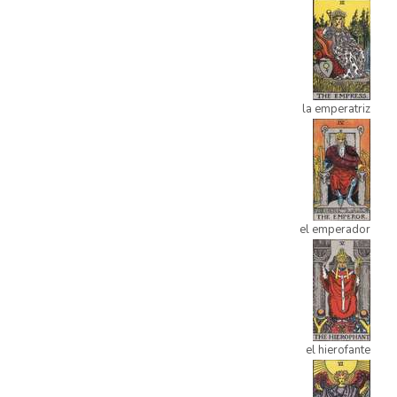
la emperatriz
el emperador
el hierofante