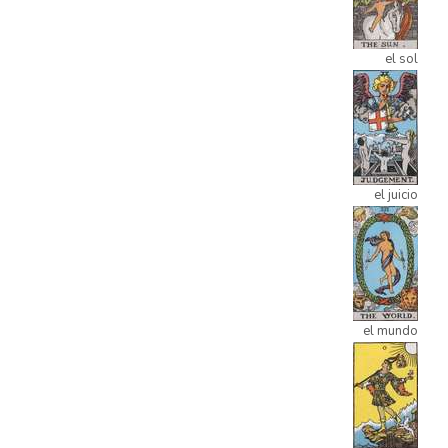
el sol
el juicio
el mundo