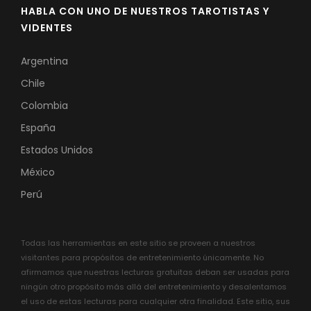
HABLA CON UNO DE NUESTROS TAROTISTAS Y
VIDENTES
Argentina
Chile
Colombia
España
Estados Unidos
México
Perú
Todas las herramientas en este sitio se proveen a nuestros
visitantes para propósitos de entretenimiento únicamente. No
afirmamos que nuestras lecturas gratuitas deban ser usadas para
ningún otro propósito más allá del entretenimiento y desalentamos
el uso de estas lecturas para cualquier otra finalidad. Este sitio, sus