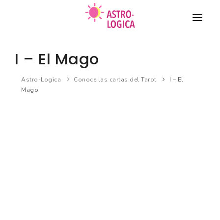
TAROT
I – El Mago
COMPATIBILIDAD DE PAREJA
Astro-Logica
Conoce las cartas del Tarot
I – El
Mago
HORÓSCOPO
BIORRITMO
Nuevo
SUEÑOS