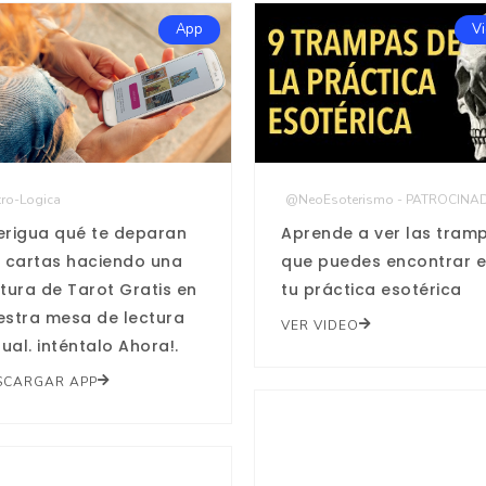
App
V
@NeoEsoterismo - PATROCINA
ro-Logica
Aprende a ver las tram
erigua qué te deparan
que puedes encontrar 
s cartas haciendo una
tu práctica esotérica
ctura de Tarot Gratis en
estra mesa de lectura
VER VIDEO
tual. inténtalo Ahora!.
SCARGAR APP