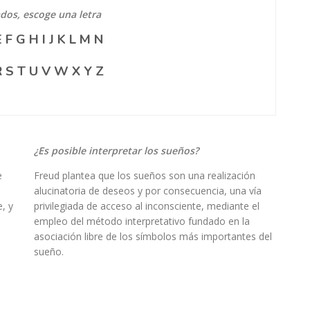
ados, escoge una letra
E
F
G
H
I
J
K
L
M
N
R
S
T
U
V
W
X
Y
Z
¿Es posible interpretar los sueños?
e
Freud plantea que los sueños son una realización
alucinatoria de deseos y por consecuencia, una vía
, y
privilegiada de acceso al inconsciente, mediante el
empleo del método interpretativo fundado en la
asociación libre de los símbolos más importantes del
sueño.