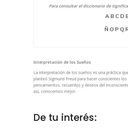
Para consultar el diccionario de signific
A
B
C
D
Ñ
O
P
Q
Interpretación de los Sueños
La interpretación de los sueños es una práctica qu
planteó Sigmund Freud para hacer conscientes los
pensamientos, recuerdos y deseos del inconsciente
así, conocernos mejor.
De tu interés: