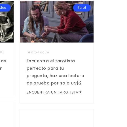
ideo
Tarot
DO
Astro-Logica
pas
Encuentra el tarotista
en
perfecto para tu
pregunta, haz una lectura
de prueba por solo US$2
ENCUENTRA UN TAROTISTA