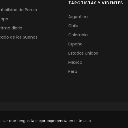
TAROTISTAS Y VIDENTES
ibilidad de Pareja
Argentina
copo
Chile
ritmo diario
Colombia
icado de los Sueños
España
Estados Unidos
México
Perú
© 2004-2022 
tizar que tengas la mejor experiencia en este sitio