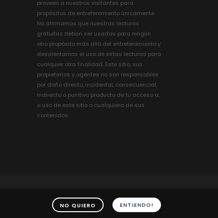
proveen a nuestros visitantes para
propósitos de entretenimiento únicamente.
No afirmamos que nuestras lecturas
gratuitas deban ser usadas para ningún
otro propósito más allá del entretenimiento y
desalentamos el uso de estas lecturas para
cualquier otra finalidad. Este sitio, sus
propietarios y agentes no son responsables
por daño directo, incidental, consecuencial,
indirecto o punitivo producto de tu acceso a,
o uso de este sitio o cualquiera de sus
contenidos.
Astro-Logica.com Todos los derechos reservados.
ENTIENDO!
NO QUIERO