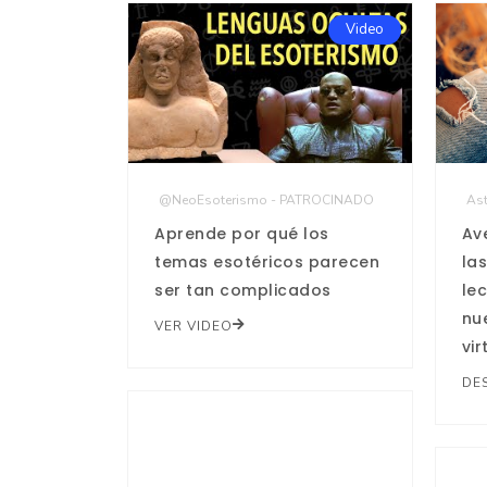
Video
@NeoEsoterismo - PATROCINADO
Ast
Aprende por qué los
Av
temas esotéricos parecen
la
ser tan complicados
le
nu
VER VIDEO
vir
DE