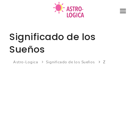
TAROT
Significado de los
COMPATIBILIDAD DE PAREJA
Sueños
HORÓSCOPO
Astro-Logica
Significado de los Sueños
Z
BIORRITMO
Nuevo
SUEÑOS