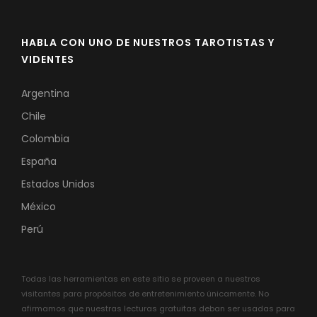
HABLA CON UNO DE NUESTROS TAROTISTAS Y
VIDENTES
Argentina
Chile
Colombia
España
Estados Unidos
México
Perú
Todas las herramientas en este sitio se proveen a nuestros
visitantes para propósitos de entretenimiento únicamente. No
afirmamos que nuestras lecturas gratuitas deban ser usadas para