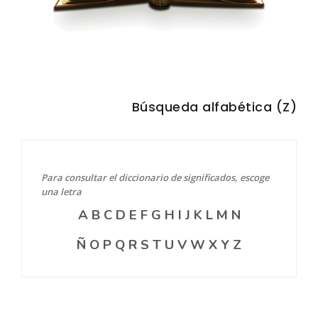
Búsqueda alfabética (Z)
Para consultar el diccionario de significados, escoge
una letra
A
B
C
D
E
F
G
H
I
J
K
L
M
N
Ñ
O
P
Q
R
S
T
U
V
W
X
Y
Z