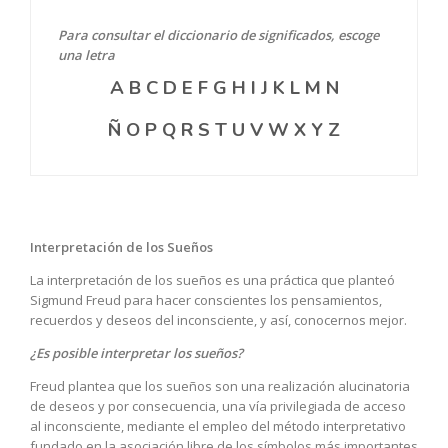
Para consultar el diccionario de significados, escoge
una letra
A
B
C
D
E
F
G
H
I
J
K
L
M
N
Ñ
O
P
Q
R
S
T
U
V
W
X
Y
Z
Interpretación de los Sueños
La interpretación de los sueños es una práctica que planteó
Sigmund Freud para hacer conscientes los pensamientos,
recuerdos y deseos del inconsciente, y así, conocernos mejor.
¿Es posible interpretar los sueños?
Freud plantea que los sueños son una realización alucinatoria
de deseos y por consecuencia, una vía privilegiada de acceso
al inconsciente, mediante el empleo del método interpretativo
fundado en la asociación libre de los símbolos más importantes