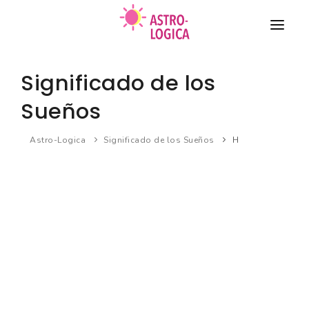
TAROT
Significado de los
COMPATIBILIDAD DE PAREJA
Sueños
HORÓSCOPO
Astro-Logica
Significado de los Sueños
H
BIORRITMO
Nuevo
SUEÑOS