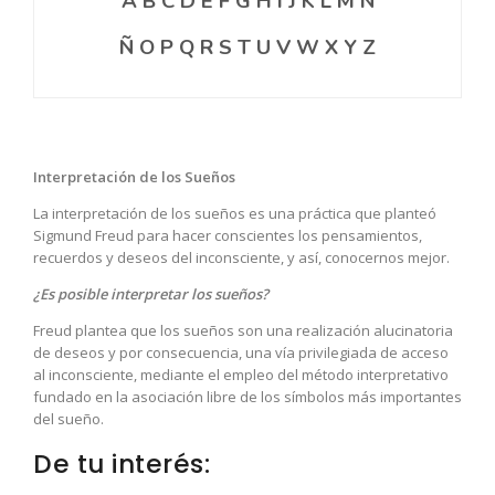
A
B
C
D
E
F
G
H
I
J
K
L
M
N
Ñ
O
P
Q
R
S
T
U
V
W
X
Y
Z
Interpretación de los Sueños
La interpretación de los sueños es una práctica que planteó
Sigmund Freud para hacer conscientes los pensamientos,
recuerdos y deseos del inconsciente, y así, conocernos mejor.
¿Es posible interpretar los sueños?
Freud plantea que los sueños son una realización alucinatoria
de deseos y por consecuencia, una vía privilegiada de acceso
al inconsciente, mediante el empleo del método interpretativo
fundado en la asociación libre de los símbolos más importantes
del sueño.
De tu interés: