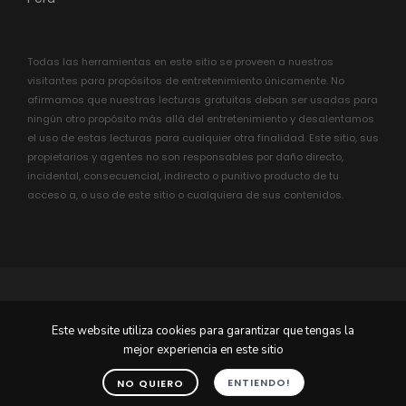
Todas las herramientas en este sitio se proveen a nuestros
visitantes para propósitos de entretenimiento únicamente. No
afirmamos que nuestras lecturas gratuitas deban ser usadas para
ningún otro propósito más allá del entretenimiento y desalentamos
el uso de estas lecturas para cualquier otra finalidad. Este sitio, sus
propietarios y agentes no son responsables por daño directo,
incidental, consecuencial, indirecto o punitivo producto de tu
acceso a, o uso de este sitio o cualquiera de sus contenidos.
Este website utiliza cookies para garantizar que tengas la
© 2004-2022 Astro-Logica.com Todos los derechos
mejor experiencia en este sitio
reservados.
ENTIENDO!
NO QUIERO