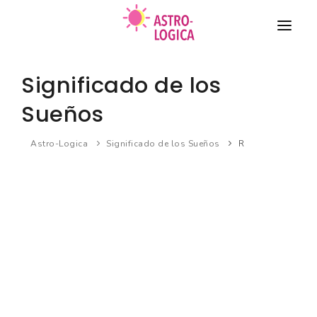
TAROT
Significado de los
COMPATIBILIDAD DE PAREJA
Sueños
HORÓSCOPO
Astro-Logica
Significado de los Sueños
R
BIORRITMO
Nuevo
SUEÑOS