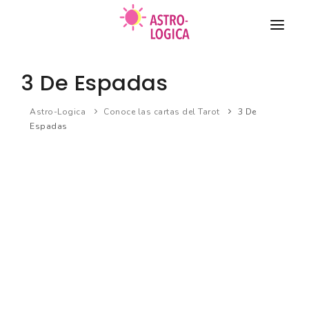
TAROT
3 De Espadas
COMPATIBILIDAD DE PAREJA
Astro-Logica
Conoce las cartas del Tarot
3 De
Espadas
HORÓSCOPO
BIORRITMO
Nuevo
SUEÑOS