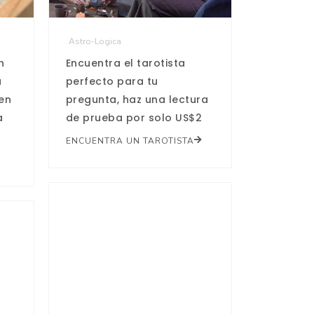
Astro-Logica
Encuentra el tarotista
n
perfecto para tu
a
pregunta, haz una lectura
 en
de prueba por solo US$2
a
ENCUENTRA UN TAROTISTA