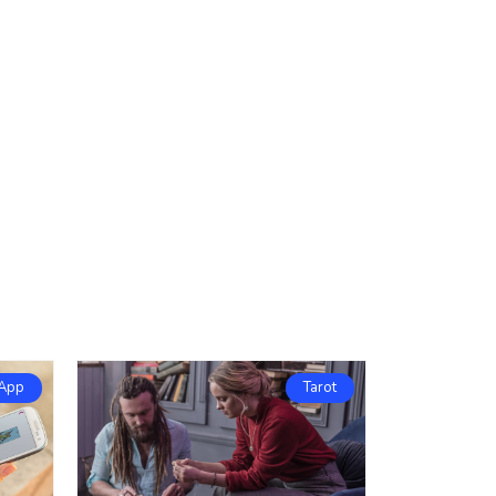
App
Tarot