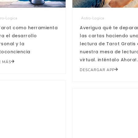
ro-Logica
Astro-Logica
 Tarot como herramienta
Averigua qué te depara
ra el desarrollo
las cartas haciendo un
rsonal y la
lectura de Tarot Gratis
toconciencia
nuestra mesa de lectur
virtual. inténtalo Ahora!.
R MÁS
DESCARGAR APP