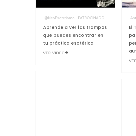
@NeoEsoterismo - PATROCINADO
Ast
Aprende a ver las trampas
El
que puedes encontrar en
pa
tu práctica esotérica
pe
au
VER VIDEO
VE