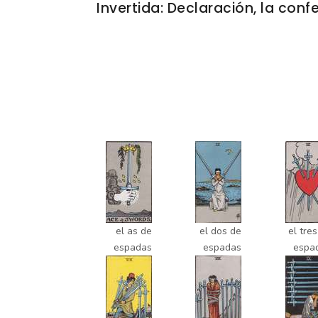
Invertida: Declaración, la conf
el as de
el dos de
el tre
espadas
espadas
espa