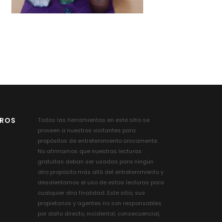
TROS
Todas las herramientas en este sitio se
proveen a nuestros visitantes para
propósitos de entretenimiento únicamente.
No afirmamos que nuestras lecturas
gratuitas deban ser usadas para ningún
otro propósito más allá del entretenimiento y
desalentamos el uso de estas lecturas para
cualquier otra finalidad. Este sitio, sus
propietarios y agentes no son responsables
por daño directo, incidental, consecuencial,