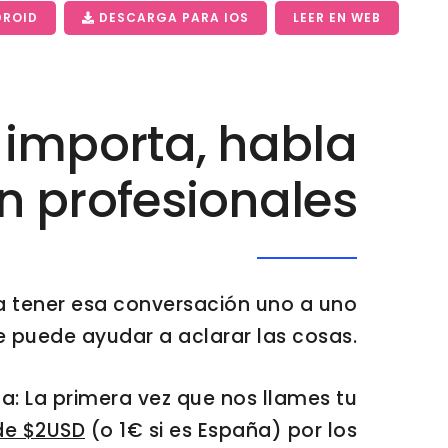
DROID
DESCARGA PARA IOS
LEER EN WEB
 importa, habla
n profesionales
a tener esa conversación uno a uno
e puede ayudar a aclarar las cosas.
a: La primera vez que nos llames tu
de $2USD
(o 1€ si es España) por los