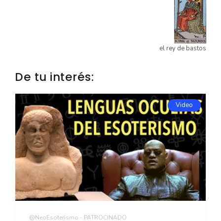
el rey de bastos
De tu interés:
Video
@NeoEsoterismo - PATROCINADO