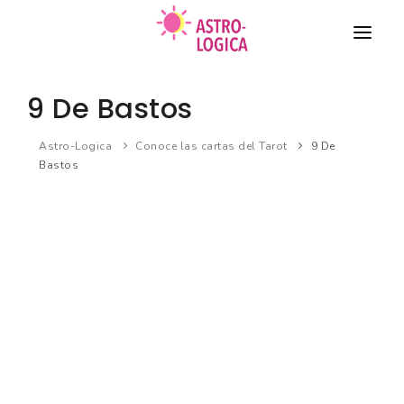
TAROT
9 De Bastos
COMPATIBILIDAD DE PAREJA
Astro-Logica
Conoce las cartas del Tarot
9 De
Bastos
HORÓSCOPO
BIORRITMO
Nuevo
SUEÑOS