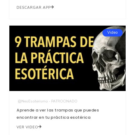
DESCARGAR APP
Video
@NeoEsoterismo - PATROCINADO
Aprende a ver las trampas que puedes
encontrar en tu práctica esotérica
VER VIDEO