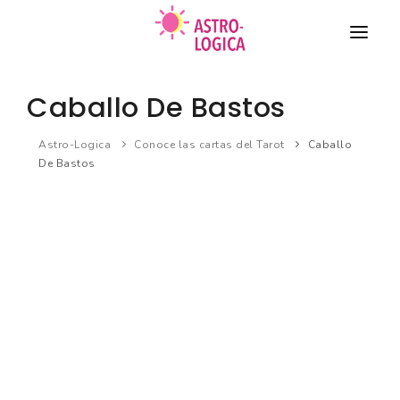
TAROT
Caballo De Bastos
COMPATIBILIDAD DE PAREJA
Astro-Logica
Conoce las cartas del Tarot
Caballo
De Bastos
HORÓSCOPO
BIORRITMO
Nuevo
SUEÑOS