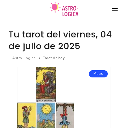
TAROT
Tu tarot del viernes, 04
COMPATIBILIDAD DE PAREJA
de julio de 2025
HORÓSCOPO
Astro-Logica
Tarot de hoy
BIORRITMO
Nuevo
Piscis
SUEÑOS