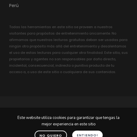
Perú
Todas las herramientas en este sitio se proveen a nuestros
visitantes para propósitos de entretenimiento únicamente. No
afirmamos que nuestras lecturas gratuitas deban ser usadas para
ningún otro propósito más allá del entretenimiento y desalentamos
el uso de estas lecturas para cualquier otra finalidad. Este sitio, sus
propietarios y agentes no son responsables por daño directo,
incidental, consecuencial, indirecto o punitivo producto de tu
acceso a, o uso de este sitio o cualquiera de sus contenidos.
Este website utiliza cookies para garantizar que tengas la
© 2004-2022 Astro-Logica.com Todos los derechos
mejor experiencia en este sitio
reservados.
ENTIENDO!
NO QUIERO