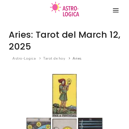
TAROT
Aries: Tarot del March 12,
COMPATIBILIDAD DE PAREJA
2025
HORÓSCOPO
Astro-Logica
Tarot de hoy
Aries
BIORRITMO
Nuevo
SUEÑOS