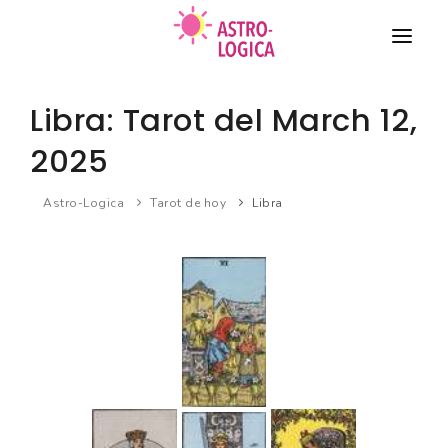
TAROT
Libra: Tarot del March 12,
COMPATIBILIDAD DE PAREJA
2025
HORÓSCOPO
Astro-Logica
Tarot de hoy
Libra
BIORRITMO
Nuevo
SUEÑOS