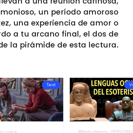
llevan a una reunión cariñosa,
armonioso, un período amoroso
tez, una experiencia de amor o
do a tu arcano final, el dos de
e la pirámide de esta lectura.
Tarot
V
ro-Logica
@NeoEsoterismo - PATROCINA