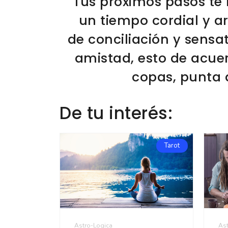
Tus próximos pasos te 
un tiempo cordial y 
de conciliación y sensa
amistad, esto de acuer
copas, punta d
De tu interés:
Tarot
Astro-Logica
Ast