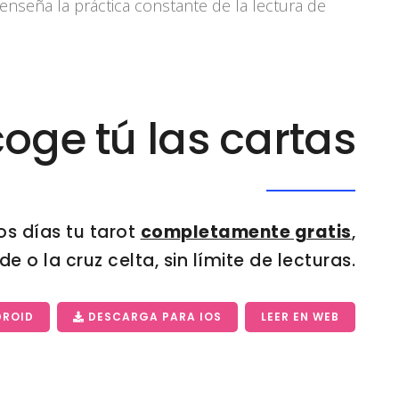
enseña la práctica constante de la lectura de
oge tú las cartas
os días tu tarot
completamente gratis
,
e o la cruz celta, sin límite de lecturas.
DROID
DESCARGA PARA IOS
LEER EN WEB