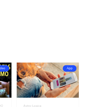
ideo
App
DO
Astro-Logica