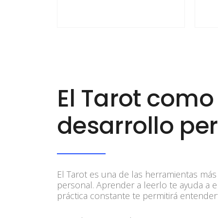
El Tarot como
desarrollo pe
El Tarot es una de las herramientas más 
personal. Aprender a leerlo te ayuda a e
práctica constante te permitirá entend